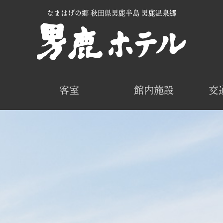
なまはげの郷 秋田県男鹿半島 男鹿温泉郷
客室
館内施設
交