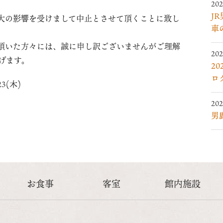
202
J
大の影響を受けまして中止とさせて頂くことに致し
車
頂いた方々には、誠に申し訳ございませんがご理解
202
げます。
2
ロ
3(木)
202
男
お食事
客室
館内施設