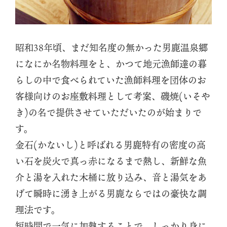
昭和38年頃、まだ知名度の無かった男鹿温泉郷
になにか名物料理をと、かつて地元漁師達の暮
らしの中で食べられていた漁師料理を団体のお
客様向けのお座敷料理として考案、磯焼(いそや
き)の名で提供させていただいたのが始まりで
す。
金石(かないし)と呼ばれる男鹿特有の密度の高
い石を炭火で真っ赤になるまで熱し、新鮮な魚
介と湯を入れた木桶に放り込み、音と湯気をあ
げて瞬時に湧き上がる男鹿ならではの豪快な調
理法です。
短時間で一気に加熱することで、しっかり身に