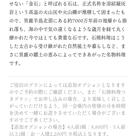
せない「金石」と呼ばれる石は、正式名称を溶結凝灰
岩という高温の火山灰や火山礫が堆積して固まったも
ので、男鹿半島北部にある約7000万年前の地層から崩
れ落ち、海の中で気の遠くなるような歳月を経て丸く
磨かれた今ではとても貴重な石です。石焼料理はこう
した太古から受け継がれた自然風土や暮らしなど、ま
さに男鹿の郷土の恵みによってできあがった名物料理
です。
ご宿泊のプランによっては追加オプションとなります
のでご予約の際にご確認ください。また「石焼料理つ
きプラン」でお申し込みの場合、より美味しく召し上
がっていただけるよう、同一会場内の皆様の分を時間
を決めて一緒にお造りさせていただく場合がございま
すのでご了承ください。
【追加オプションの場合】4人前1桶：8,800円・5人前
以上1桶：お一人様2,200円 ※税込となります。