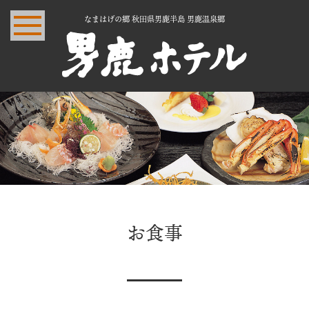
なまはげの郷 秋田県男鹿半島 男鹿温泉郷
お食事