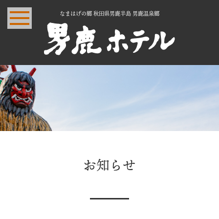
なまはげの郷 秋田県男鹿半島 男鹿温泉郷
お知らせ