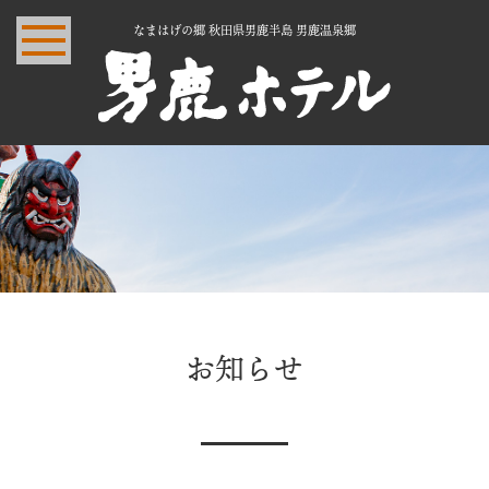
なまはげの郷 秋田県男鹿半島 男鹿温泉郷
お知らせ