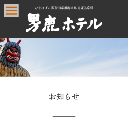
なまはげの郷 秋田県男鹿半島 男鹿温泉郷
お知らせ