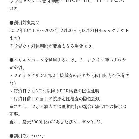
→予約センター/受付時間9：00～19：00、TEL：0185-33-
2121
●割引対象期間
2022年10月11日～2022年12月20日（12月21日チェックアウト
まで）
※予告なく対象期間が変更となる場合あり。
●本キャンペーンを利用するには、チェックイン時いずれか
が必須。
・コロナワクチン3回以上接種済の証明書（秋田県内在住者含
む）
・宿泊日より3日前以降のPCR検査の陰性証明
・宿泊日前日か当日の抗原定性検査の陰性証明
※ただし、12才未満方で保護者同行の場合は証明書の提示は
不要。
更に、最大3000円分の"あきたびクーポン"付与。
●割引額について