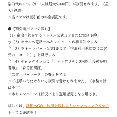
宿泊代の40％（お一人様最大5,000円）が割引されます。（最
大7連泊）
※当ホテルは割引前の料金表記です。
●【割引適用までの流れ】
（1）宿泊予約をする（ホテル公式ＨＰまたは電話予約）
→（2）ホテルへ電話で本キャンペーンの枠申込をする
→（3）本キャンペーン公式HPにて「宿泊利用承認書（二次
元バーコード）」を発行する
→（4）チェックイン時に「コロナワクチン3回以上接種証明
書等」「身分証明証」
「二次元バーコード」の提示をする
※ご提示いただけないと割引を受けられません。（事後申請
は不可）
※本キャンペーンは状況により運用変更となる場あり。
詳しくは、
秋田へGO！秋田を旅しようキャンペーン公式サイ
トへ
でご確認を！