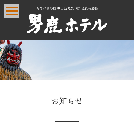
なまはげの郷 秋田県男鹿半島 男鹿温泉郷
お知らせ